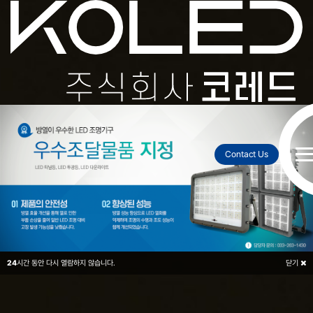
2026
2027
투광등
현장
전광판
도로표지병
환경
Contact Us
24
시간 동안 다시 열람하지 않습니다.
닫기