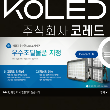
2026
투광등
2027
현장
도로표지병
환경
전광판
Contact Us
24
시간 동안 다시 열람하지 않습니다.
닫기